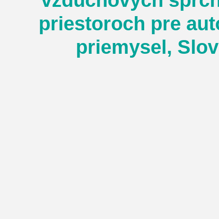
vzduchových spŕch
priestoroch pre au
priemysel, Slo