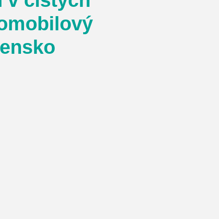
 v čistých
tomobilový
vensko