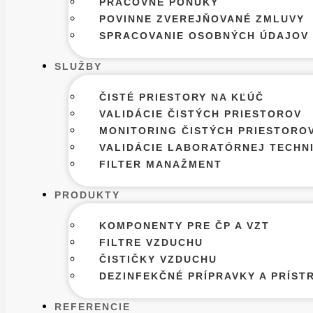
PRACOVNÉ PONUKY
POVINNE ZVEREJŇOVANÉ ZMLUVY
SPRACOVANIE OSOBNÝCH ÚDAJOV​
SLUŽBY
ČISTÉ PRIESTORY NA KĽÚČ
VALIDÁCIE ČISTÝCH PRIESTOROV
MONITORING ČISTÝCH PRIESTORO
VALIDÁCIE LABORATÓRNEJ TECHN
FILTER MANAŽMENT
PRODUKTY
KOMPONENTY PRE ČP A VZT
FILTRE VZDUCHU
ČISTIČKY VZDUCHU
DEZINFEKČNÉ PRÍPRAVKY A PRÍST
REFERENCIE